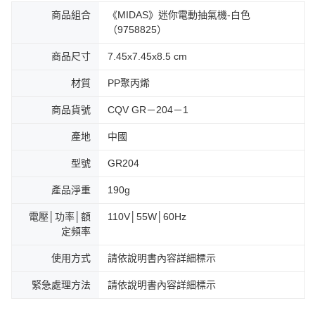
商品組合
《MIDAS》迷你電動抽氣機-白色
（9758825）
商品尺寸
7.45x7.45x8.5 cm
材質
PP聚丙烯
商品貨號
CQV GR－204－1
產地
中國
型號
GR204
產品淨重
190g
電壓│功率│額
110V│55W│60Hz
定頻率
使用方式
請依說明書內容詳細標示
緊急處理方法
請依說明書內容詳細標示