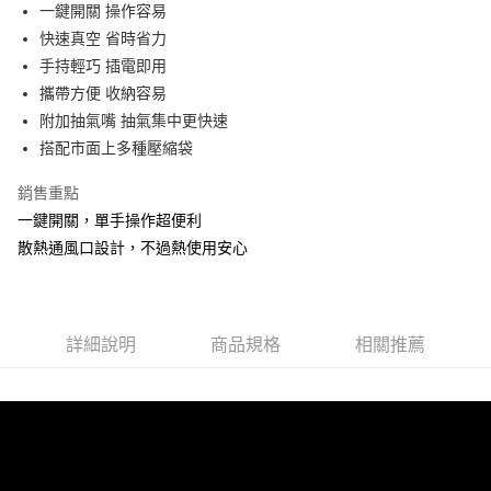
超商取貨付款
一鍵開關 操作容易
華南商業銀行
彰化商業銀行
快速真空 省時省力
LINE Pay
上海商業儲蓄銀行
台北富邦商業銀行
國泰世華商業銀行
兆豐國際商業銀行
手持輕巧 插電即用
Apple Pay
臺灣中小企業銀行
台中商業銀行
攜帶方便 收納容易
匯豐（台灣）商業銀行
華泰商業銀行
附加抽氣嘴 抽氣集中更快速
街口支付
聯邦商業銀行
遠東國際商業銀行
搭配市面上多種壓縮袋
元大商業銀行
永豐商業銀行
悠遊付
玉山商業銀行
星展（台灣）商業銀行
銷售重點
台新國際商業銀行
中國信託商業銀行
Google Pay
一鍵開關，單手操作超便利
台灣樂天信用卡公司
ATM付款
散熱通風口設計，不過熱使用安心
貨到付款
運送方式
詳細說明
商品規格
相關推薦
全家取貨付款
每筆NT$60，滿NT$899(含以上)免運費
7-11取貨付款
每筆NT$60，滿NT$899(含以上)免運費