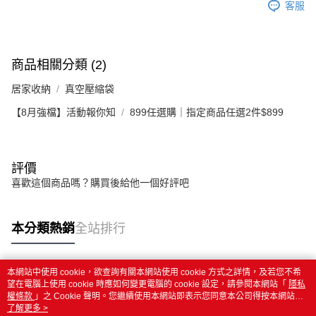
客服
商品相關分類 (2)
居家收納
真空壓縮袋
【8月強檔】活動報你知
899任選購｜指定商品任選2件$899
評價
喜歡這個商品嗎？購買後給他一個好評吧
本分類熱銷
全站排行
本網站中使用 cookie，欲查詢有關本網站使用 cookie 方式之詳情，及若您不希
熱門標籤
望在電腦上使用 cookie 時應如何變更電腦的 cookie 設定，請參閱本網站「
隱私
權條款
」之 Cookie 聲明。您繼續使用本網站即表示您同意本公司得按本網站使
用條款之 Cookie 聲明使用 cookie。
了解更多 >