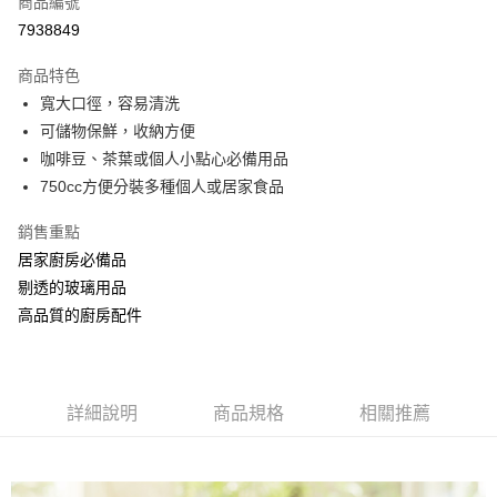
商品編號
信用卡分期付款
7938849
3 期 0 利率 每期
NT$33
21家銀行
商品特色
合作金庫商業銀行
第一商業銀行
超商取貨付款
寬大口徑，容易清洗
華南商業銀行
彰化商業銀行
可儲物保鮮，收納方便
LINE Pay
上海商業儲蓄銀行
台北富邦商業銀行
國泰世華商業銀行
兆豐國際商業銀行
咖啡豆、茶葉或個人小點心必備用品
Apple Pay
臺灣中小企業銀行
台中商業銀行
750cc方便分裝多種個人或居家食品
匯豐（台灣）商業銀行
華泰商業銀行
街口支付
聯邦商業銀行
遠東國際商業銀行
銷售重點
元大商業銀行
永豐商業銀行
悠遊付
居家廚房必備品
玉山商業銀行
星展（台灣）商業銀行
剔透的玻璃用品
台新國際商業銀行
中國信託商業銀行
Google Pay
高品質的廚房配件
台灣樂天信用卡公司
ATM付款
貨到付款
詳細說明
商品規格
相關推薦
運送方式
全家取貨付款