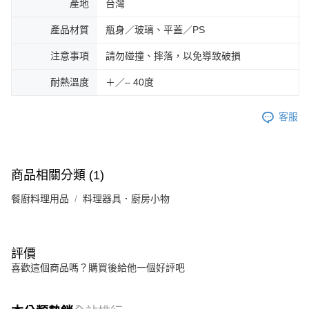
產地
台灣
產品材質
瓶身／玻璃、平蓋／PS
注意事項
請勿碰撞、摔落，以免導致破損
耐熱溫度
＋／– 40度
客服
商品相關分類 (1)
餐廚料理用品
料理器具．廚房小物
評價
喜歡這個商品嗎？購買後給他一個好評吧