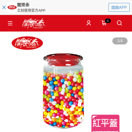
闔樂泰
開啟APP
立刻使用官方APP
0
1
/
4