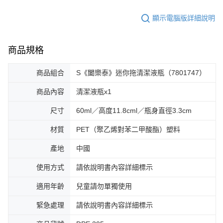
顯示電腦版詳細說明
商品規格
商品組合
S《闔樂泰》迷你拖清潔液瓶（7801747）
商品內容
清潔液瓶x1
尺寸
60ml／高度11.8cml／瓶身直徑3.3cm
材質
PET（聚乙烯對苯二甲酸酯）塑料
產地
中國
使用方式
請依說明書內容詳細標示
適用年齡
兒童請勿單獨使用
緊急處理
請依說明書內容詳細標示