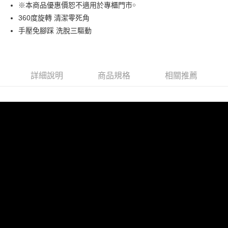
LINE Pay
※本商品優惠價恕不適用於專櫃門市￮
華南商業銀行
彰化商業銀行
360度旋轉 清潔零死角
Apple Pay
上海商業儲蓄銀行
台北富邦商業銀行
國泰世華商業銀行
兆豐國際商業銀行
手壓免腳踩 洗脫三驅動
街口支付
臺灣中小企業銀行
台中商業銀行
匯豐（台灣）商業銀行
華泰商業銀行
悠遊付
聯邦商業銀行
遠東國際商業銀行
元大商業銀行
永豐商業銀行
詳細說明
商品規格
相關推薦
Google Pay
玉山商業銀行
星展（台灣）商業銀行
台新國際商業銀行
中國信託商業銀行
ATM付款
台灣樂天信用卡公司
貨到付款
運送方式
貨運宅配
每筆NT$150，滿NT$899(含以上)免運費
離島/件,超另計
每筆NT$350
貨到付款