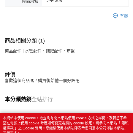
商品貨號
DPE 305
客服
商品相關分類 (1)
商品配件 | 水管配件．拖把配件．布盤
評價
喜歡這個商品嗎？購買後給他一個好評吧
本分類熱銷
全站排行
本網站中使用 cookie，欲查詢有關本網站使用 cookie 方式之詳情，及若您不希
熱門標籤
望在電腦上使用 cookie 時應如何變更電腦的 cookie 設定，請參閱本網站「
隱私
權條款
」之 Cookie 聲明。您繼續使用本網站即表示您同意本公司得按本網站使