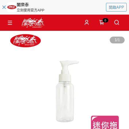
闔樂泰
開啟APP
立刻使用官方APP
0
1
/
1