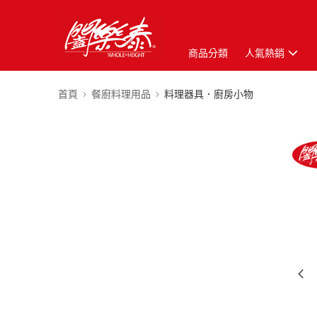
商品分類
人氣熱銷
首頁
餐廚料理用品
料理器具．廚房小物