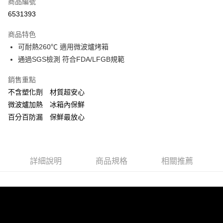
商品編號
信用卡分期付款
6531393
3 期 0 利率 每期
NT$57
21家銀行
商品特色
合作金庫商業銀行
第一商業銀行
超商取貨付款
可耐熱260℃ 適用微波爐烤箱
華南商業銀行
彰化商業銀行
通過SGS檢測 符合FDA/LFGB規範
LINE Pay
上海商業儲蓄銀行
台北富邦商業銀行
國泰世華商業銀行
兆豐國際商業銀行
Apple Pay
銷售重點
臺灣中小企業銀行
台中商業銀行
不含塑化劑 材質超安心
匯豐（台灣）商業銀行
華泰商業銀行
街口支付
聯邦商業銀行
遠東國際商業銀行
微波爐加熱 冰箱內保鮮
元大商業銀行
永豐商業銀行
悠遊付
百分百防漏 保鮮最放心
玉山商業銀行
星展（台灣）商業銀行
台新國際商業銀行
中國信託商業銀行
Google Pay
台灣樂天信用卡公司
ATM付款
詳細說明
商品規格
相關推薦
貨到付款
運送方式
全家取貨付款