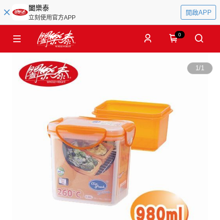
闔樂泰
開啟APP
立刻使用官方APP
0
1
/
1