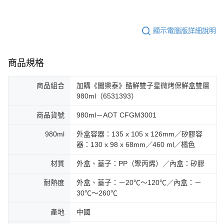
顯示電腦版詳細說明
商品規格
商品組合
加購《闔樂泰》酷鮮雙子星微烤保鮮盒雙層
980ml（6531393）
商品貨號
980ml－AOT CFGM3001
980ml
外盒容器：135 x 105 x 126mm／矽膠容
器：130 x 98 x 68mm／460 ml／橘色
材質
外盒、蓋子：PP（聚丙烯）／內盒：矽膠
耐熱度
外盒、蓋子：－20℃～120℃／內盒：－
30℃～260℃
產地
中國