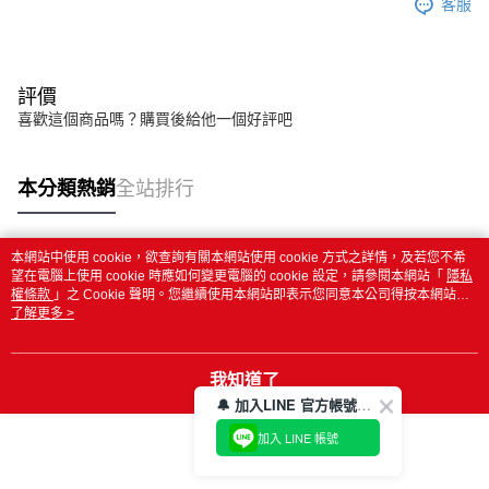
客服
評價
喜歡這個商品嗎？購買後給他一個好評吧
本分類熱銷
全站排行
本網站中使用 cookie，欲查詢有關本網站使用 cookie 方式之詳情，及若您不希
熱門標籤
望在電腦上使用 cookie 時應如何變更電腦的 cookie 設定，請參閱本網站「
隱私
權條款
」之 Cookie 聲明。您繼續使用本網站即表示您同意本公司得按本網站使
用條款之 Cookie 聲明使用 cookie。
了解更多 >
我知道了
🔔 加入LINE 官方帳號，領取$100折價券！
加入 LINE 帳號