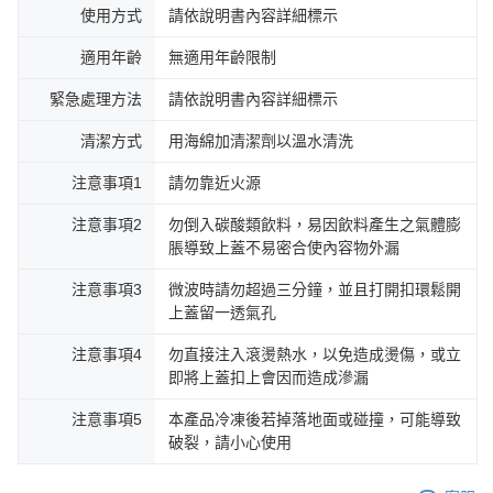
使用方式
請依說明書內容詳細標示
適用年齡
無適用年齡限制
緊急處理方法
請依說明書內容詳細標示
清潔方式
用海綿加清潔劑以溫水清洗
注意事項1
請勿靠近火源
注意事項2
勿倒入碳酸類飲料，易因飲料產生之氣體膨
脹導致上蓋不易密合使內容物外漏
注意事項3
微波時請勿超過三分鐘，並且打開扣環鬆開
上蓋留一透氣孔
注意事項4
勿直接注入滾燙熱水，以免造成燙傷，或立
即將上蓋扣上會因而造成滲漏
注意事項5
本產品冷凍後若掉落地面或碰撞，可能導致
破裂，請小心使用