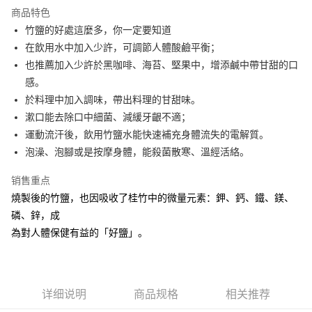
商品特色
合作金库商业银行
第一商业银行
超商取货付款
竹鹽的好處這麼多，你一定要知道
华南商业银行
彰化商业银行
在飲用水中加入少許，可調節人體酸鹼平衡；
LINE Pay
上海商业储蓄银行
台北富邦商业银行
国泰世华商业银行
兆丰国际商业银行
也推薦加入少許於黑咖啡、海苔、堅果中，增添鹹中帶甘甜的口
Apple Pay
台湾中小企业银行
台中商业银行
感。
汇丰（台湾）商业银行
华泰商业银行
於料理中加入調味，帶出料理的甘甜味。
街口支付
联邦商业银行
远东国际商业银行
漱口能去除口中細菌、減緩牙齦不適；
元大商业银行
永丰商业银行
悠遊付
運動流汗後，飲用竹鹽水能快速補充身體流失的電解質。
玉山商业银行
星展（台湾）商业银行
泡澡、泡腳或是按摩身體，能殺菌散寒、溫經活絡。
台新国际商业银行
中国信托商业银行
Google Pay
台湾乐天信用卡公司
ATM付款
销售重点
燒製後的竹鹽，也因吸收了桂竹中的微量元素：鉀、鈣、鐵、鎂、
货到付款
磷、鋅，成
為對人體保健有益的「好鹽」。
运送方式
全家取貨付款
每笔NT$60，满NT$899(含以上)免运费
详细说明
商品规格
相关推荐
7-11取貨付款