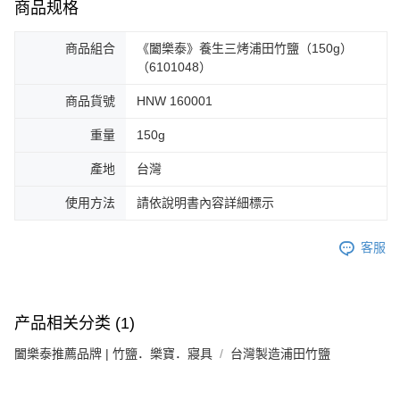
商品规格
商品組合
《闔樂泰》養生三烤浦田竹鹽（150g）
（6101048）
商品貨號
HNW 160001
重量
150g
產地
台灣
使用方法
請依說明書內容詳細標示
客服
产品相关分类 (1)
闔樂泰推薦品牌 | 竹鹽．樂寶．寢具
台灣製造浦田竹鹽