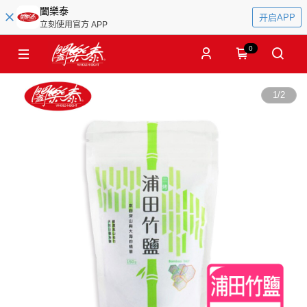
闔樂泰
开启APP
立刻使用官方 APP
0
1
/
2