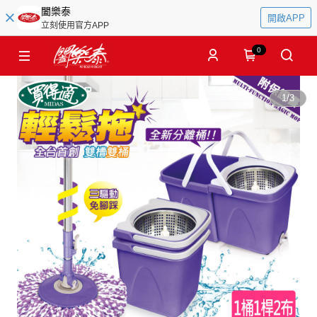
闔樂泰
開啟APP
立刻使用官方APP
0
1
/
3