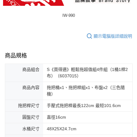
IW-990
顯示電腦版詳細說明
商品規格
商品組合
S《買得適》輕鬆拖超值組4件組（1桶1桿2
布）（6037015）
商品內容
拖把桶x1、拖把桿組x1、布盤x2（三色隨
機）
拖把桿尺寸
手壓式拖把桿最長122cm 最短101.6cm
圓盤尺寸
直徑16cm
水桶尺寸
48X25X24.7cm