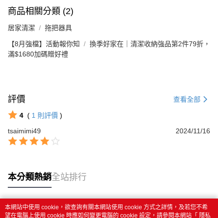
商品相關分類 (2)
居家清潔
拖把器具
【8月強檔】活動報你知
換季好家在｜清潔收納強品第2件79折，
滿$1680加碼贈好禮
評價
查看全部
4
(
1
則評價
)
tsaimimi49
2024/11/16
本分類熱銷
全站排行
本網站中使用 cookie，欲查詢有關本網站使用 cookie 方式之詳情，及若您不希
熱門標籤
望在電腦上使用 cookie 時應如何變更電腦的 cookie 設定，請參閱本網站「
隱私