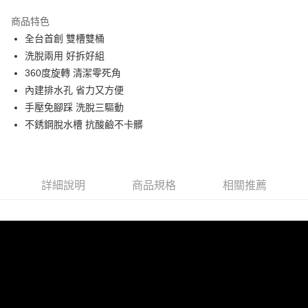
3 期 0 利率 每期
NT$260
21家銀行
商品特色
合作金庫商業銀行
第一商業銀行
LINE Pay
全台首創 雙槽雙桶
華南商業銀行
彰化商業銀行
洗脫兩用 好拆好組
Apple Pay
上海商業儲蓄銀行
台北富邦商業銀行
國泰世華商業銀行
兆豐國際商業銀行
360度旋轉 清潔零死角
街口支付
臺灣中小企業銀行
台中商業銀行
內建排水孔 省力又方便
匯豐（台灣）商業銀行
華泰商業銀行
手壓免腳踩 洗脫三驅動
悠遊付
聯邦商業銀行
遠東國際商業銀行
不銹鋼脫水槽 抗酸鹼不卡髒
元大商業銀行
永豐商業銀行
Google Pay
玉山商業銀行
星展（台灣）商業銀行
台新國際商業銀行
中國信託商業銀行
ATM付款
台灣樂天信用卡公司
貨到付款
詳細說明
商品規格
相關推薦
運送方式
貨運宅配
每筆NT$150，滿NT$899(含以上)免運費
離島/件,超另計
每筆NT$350