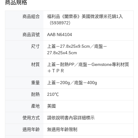
商品規格
商品組合
福利品《闔樂泰》美國微波爆米花鍋1入
（5938972）
商品貨號
AAB N64104
尺寸
上蓋－27.8x25x9.5cm／底盤－
27.8x25x4.5cm
材質
上蓋－耐熱PP／底盤－Gemstone專利材質
＋ＴＰＲ
重量
上蓋－200g／底盤－400g
耐熱
210℃
產地
美國
使用方式
請依說明書內容詳細標示
適用年齡
無適用年齡限制