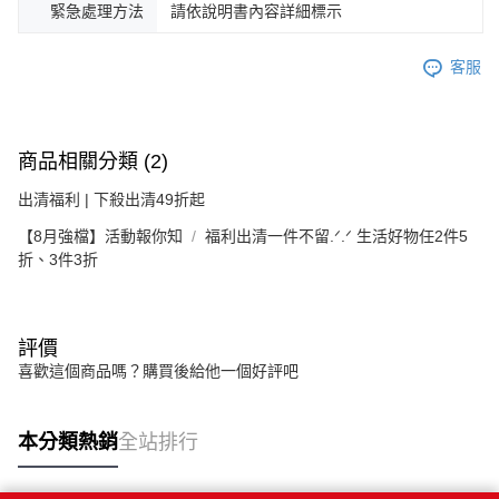
緊急處理方法
請依說明書內容詳細標示
客服
商品相關分類 (2)
出清福利 | 下殺出清49折起
【8月強檔】活動報你知
福利出清一件不留.ᐟ.ᐟ 生活好物任2件5
折、3件3折
評價
喜歡這個商品嗎？購買後給他一個好評吧
本分類熱銷
全站排行