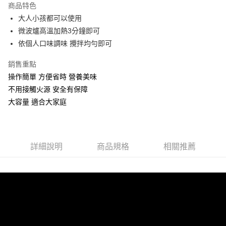
商品特色
合作金庫商業銀行
第一商業銀行
超商取貨付款
大人小孩都可以使用
華南商業銀行
彰化商業銀行
微波爐高溫加熱3分鐘即可
LINE Pay
上海商業儲蓄銀行
台北富邦商業銀行
國泰世華商業銀行
兆豐國際商業銀行
依個人口味調味 攪拌均勻即可
Apple Pay
臺灣中小企業銀行
台中商業銀行
銷售重點
匯豐（台灣）商業銀行
華泰商業銀行
街口支付
聯邦商業銀行
遠東國際商業銀行
操作簡單 方便省時 營養美味
元大商業銀行
永豐商業銀行
悠遊付
不用接觸火源 安全有保障
玉山商業銀行
星展（台灣）商業銀行
大容量 適合大家庭
台新國際商業銀行
中國信託商業銀行
Google Pay
台灣樂天信用卡公司
ATM付款
貨到付款
詳細說明
商品規格
相關推薦
運送方式
全家取貨付款
每筆NT$60，滿NT$899(含以上)免運費
7-11取貨付款