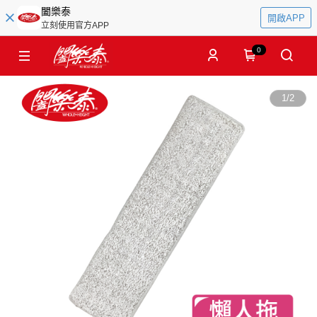
闔樂泰
開啟APP
立刻使用官方APP
0
1
/
2