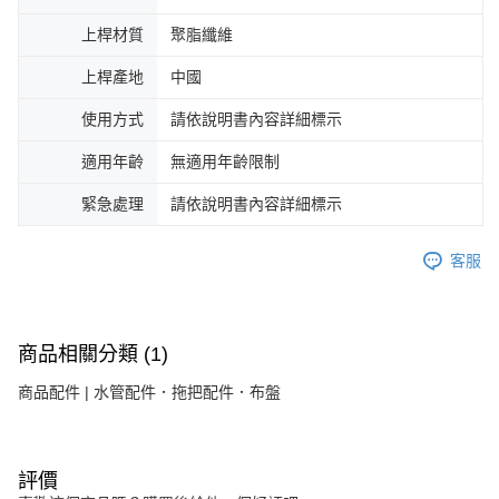
7-11取貨付款
上桿材質
聚脂纖維
每筆NT$60，滿NT$899(含以上)免運費
上桿產地
中國
貨運宅配
使用方式
請依說明書內容詳細標示
每筆NT$150，滿NT$899(含以上)免運費
離島/件,超另計
適用年齡
無適用年齡限制
每筆NT$350
緊急處理
請依說明書內容詳細標示
週二早上8:30前完成訂購之訂單週四自取
客服
免運費
貨到付款
每筆NT$150，滿NT$899(含以上)免運費
商品相關分類 (1)
商品配件 | 水管配件．拖把配件．布盤
評價