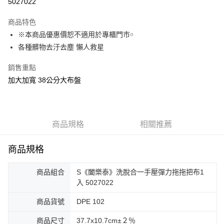
5027022
3 期 0 利率 每期
NT$39
21家銀行
商品特色
合作金庫商業銀行
第一商業銀行
超商取貨付款
※本商品優惠價恕不適用於專櫃門市￮
華南商業銀行
彰化商業銀行
各種髒物去汙去塵 懶人救星
LINE Pay
上海商業儲蓄銀行
台北富邦商業銀行
國泰世華商業銀行
兆豐國際商業銀行
Apple Pay
銷售重點
臺灣中小企業銀行
台中商業銀行
加大加寬 38公分大布盤
匯豐（台灣）商業銀行
華泰商業銀行
街口支付
聯邦商業銀行
遠東國際商業銀行
元大商業銀行
永豐商業銀行
悠遊付
玉山商業銀行
星展（台灣）商業銀行
台新國際商業銀行
中國信託商業銀行
Google Pay
商品規格
相關推薦
台灣樂天信用卡公司
ATM付款
商品規格
貨到付款
商品組合
S《闔樂泰》洗脫合一手壓彈力拖拖把布1
入 5027022
運送方式
全家取貨付款
商品貨號
DPE 102
每筆NT$60，滿NT$899(含以上)免運費
商品尺寸
37.7x10.7cm±２％