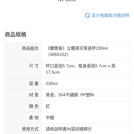
显示电脑版详细说明
商品规格
商品組合
《闔樂泰》立體真空骨瓷杯230ml
（4865152）
尺 寸
杯口直徑5.7cm、瓶身直徑6.7cm x 高
17.5cm
容 量
230ml
材 質
骨瓷、304不鏽鋼. PP塑料
顏 色
紅
產 地
中國
使用方式
請依說明書內容詳細標示