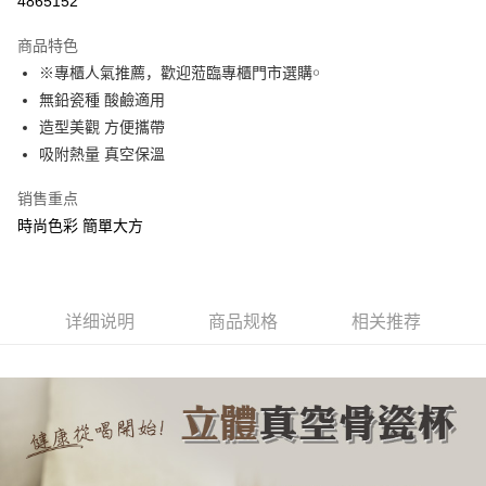
4865152
3期 0利率，每期
NT$630
21家银行
商品特色
合作金库商业银行
第一商业银行
超商取货付款
※專櫃人氣推薦，歡迎蒞臨專櫃門市選購￮
华南商业银行
彰化商业银行
無鉛瓷種 酸鹼適用
LINE Pay
上海商业储蓄银行
台北富邦商业银行
国泰世华商业银行
兆丰国际商业银行
造型美觀 方便攜帶
Apple Pay
台湾中小企业银行
台中商业银行
吸附熱量 真空保溫
汇丰（台湾）商业银行
华泰商业银行
街口支付
联邦商业银行
远东国际商业银行
销售重点
元大商业银行
永丰商业银行
悠遊付
時尚色彩 簡單大方
玉山商业银行
星展（台湾）商业银行
台新国际商业银行
中国信托商业银行
Google Pay
台湾乐天信用卡公司
货到付款
详细说明
商品规格
相关推荐
运送方式
全家取貨付款
每笔NT$60，满NT$899(含以上)免运费
7-11取貨付款