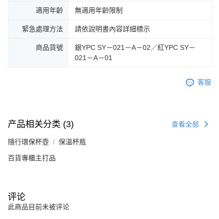
適用年齡
無適用年齡限制
緊急處理方法
請依說明書內容詳細標示
商品貨號
銀YPC SY－021－A－02／紅YPC SY－
021－A－01
客服
产品相关分类 (3)
查看全部
隨行環保杯壺
保溫杯瓶
百貨專櫃主打品
评论
此商品目前未被评论