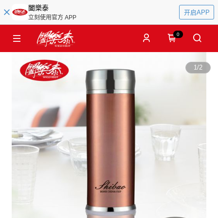
闔樂泰
开启APP
立刻使用官方 APP
0
1
/
2