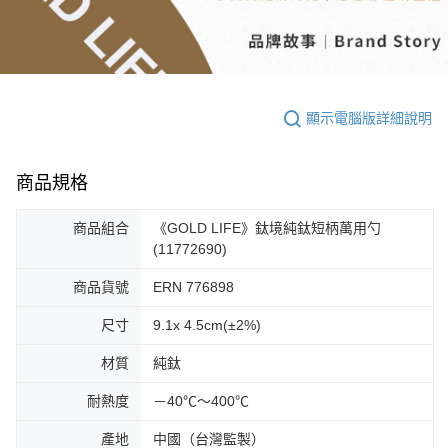
顯示電腦版詳細說明
商品規格
商品組合
《GOLD LIFE》鈦境純鈦短柄萬用勺
(11772690)
商品貨號
ERN 776898
尺寸
9.1x 4.5cm(±2%)
材質
純鈦
耐熱度
－40℃～400℃
產地
中國（台灣監製）