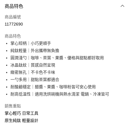
付款方式
商品特色
信用卡一次付款
商品編號
信用卡分期付款
11772690
3 期 0 利率 每期
NT$140
21家銀行
商品特色
合作金庫商業銀行
第一商業銀行
超商取貨付款
掌心短柄｜小巧更順手
華南商業銀行
彰化商業銀行
純鈦輕量｜外出攜帶無負擔
LINE Pay
上海商業儲蓄銀行
台北富邦商業銀行
國泰世華商業銀行
兆豐國際商業銀行
圓潤淺勺｜咖啡、茶葉、果醬、優格與甜點都好取用
Apple Pay
臺灣中小企業銀行
台中商業銀行
冰晶鈦紋｜質感自然呈現
匯豐（台灣）商業銀行
華泰商業銀行
緻密無孔｜不卡色不卡味
街口支付
聯邦商業銀行
遠東國際商業銀行
一勺多用｜甜點茶葉都適合
元大商業銀行
永豐商業銀行
悠遊付
耐酸鹼穩定｜醋醬、果醬、咖啡粉皆可安心使用
玉山商業銀行
星展（台灣）商業銀行
耐高低溫性｜適用洗烘碗機與熱水清潔 電鍋、冷凍皆可
台新國際商業銀行
中國信託商業銀行
Google Pay
台灣樂天信用卡公司
ATM付款
銷售重點
掌心輕巧 日常工具
貨到付款
原生純鈦 輕量設計