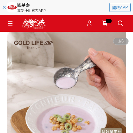
闔樂泰
開啟APP
立刻使用官方APP
0
1
/
6