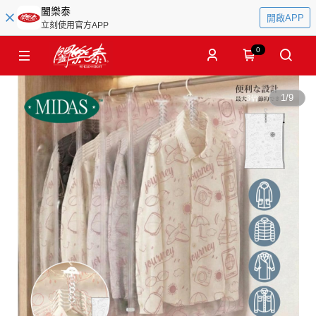
闔樂泰
開啟APP
立刻使用官方APP
0
1
/
9