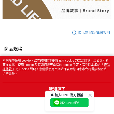
顯示電腦版詳細說明
商品規格
商品名稱
《MIDAS》吊掛式真空壓縮袋-
本網站中使用 cookie，欲查詢有關本網站使用 cookie 方式之詳情，及若您不希
望在電腦上使用 cookie 時應如何變更電腦的 cookie 設定，請參閱本網站「
隱私
L（11610731）
權條款
」之 Cookie 聲明。您繼續使用本網站即表示您同意本公司得按本網站使
用條款之 Cookie 聲明使用 cookie。
了解更多 >
商品貨號
CQV H10570
商品尺寸
105x70cm (±2)
我知道了
🔔 加入LINE 官方帳號，領取$100折價券！
材質
尼龍、聚乙烯、樹脂
加入 LINE 帳號
產地
中國（台灣監製）