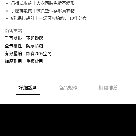
超商取貨付款
吊掛式收納｜大衣西裝免折不變形
華南商業銀行
彰化商業銀行
手壓排氣閥｜微真空保存珍貴衣物
LINE Pay
上海商業儲蓄銀行
台北富邦商業銀行
國泰世華商業銀行
兆豐國際商業銀行
5孔吊掛設計｜一袋可收納約8–10件外套
Apple Pay
臺灣中小企業銀行
台中商業銀行
銷售重點
匯豐（台灣）商業銀行
華泰商業銀行
街口支付
聯邦商業銀行
遠東國際商業銀行
垂直懸掛．不起皺摺
元大商業銀行
永豐商業銀行
悠遊付
全包覆性．防塵防潮
玉山商業銀行
星展（台灣）商業銀行
有效壓縮．節省75%空間
台新國際商業銀行
中國信託商業銀行
Google Pay
加厚耐用．重複使用
台灣樂天信用卡公司
ATM付款
貨到付款
詳細說明
商品規格
相關推薦
運送方式
全家取貨付款
每筆NT$60，滿NT$899(含以上)免運費
7-11取貨付款
每筆NT$60，滿NT$899(含以上)免運費