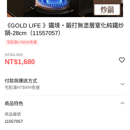
《GOLD LIFE 》鐵境・鍛打無塗層窒化純鐵炒
鍋-28cm（11557057）
宅配滿NT$899免運
NT$3,360
NT$1,680
付款與運送方式
宅配滿NT$899免運
付款方式
商品特色
信用卡一次付款
商品編號
信用卡分期付款
11557057
3 期 0 利率 每期
NT$560
21家銀行