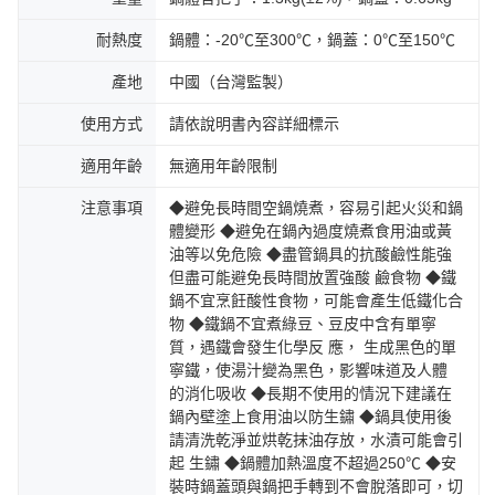
耐熱度
鍋體：-20℃至300℃，鍋蓋：0℃至150℃
產地
中國（台灣監製）
使用方式
請依說明書內容詳細標示
適用年齡
無適用年齡限制
注意事項
◆避免長時間空鍋燒煮，容易引起火災和鍋
體變形 ◆避免在鍋內過度燒煮食用油或黃
油等以免危險 ◆盡管鍋具的抗酸鹼性能強
但盡可能避免長時間放置強酸 鹼食物 ◆鐵
鍋不宜烹飪酸性食物，可能會產生低鐵化合
物 ◆鐵鍋不宜煮綠豆、豆皮中含有單寧
質，遇鐵會發生化學反 應， 生成黑色的單
寧鐵，使湯汁變為黑色，影響味道及人體
的消化吸收 ◆長期不使用的情況下建議在
鍋內壁塗上食用油以防生鏽 ◆鍋具使用後
請清洗乾淨並烘乾抹油存放，水漬可能會引
起 生鏽 ◆鍋體加熱溫度不超過250℃ ◆安
裝時鍋蓋頭與鍋把手轉到不會脫落即可，切