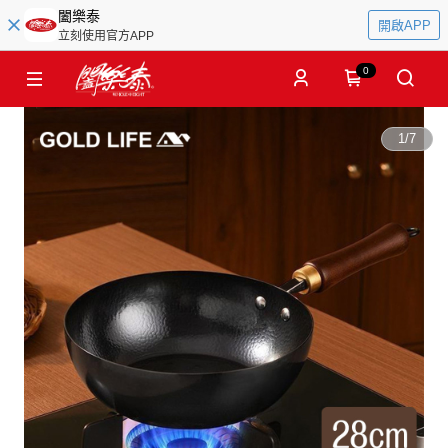
闔樂泰
開啟APP
立刻使用官方APP
0
1
/
7