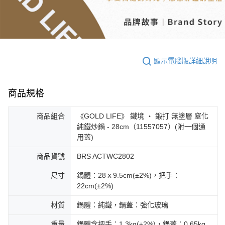
顯示電腦版詳細說明
商品規格
商品組合
《GOLD LIFE》 鐵境 ・ 鍛打 無塗層 窒化
純鐵炒鍋 - 28cm（11557057）(附一個通
用蓋)
商品貨號
BRS ACTWC2802
尺寸
鍋體：28ｘ9.5cm(±2%)，把手：
22cm(±2%)
材質
鍋體：純鐵，鍋蓋：強化玻璃
重量
鍋體含把手：1.3kg(±2%)，鍋蓋：0.65kg