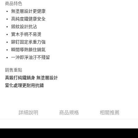
商品特色
合作金庫商業銀行
第一商業銀行
LINE Pay
無塗層設計更健康
華南商業銀行
彰化商業銀行
高純度鐵健康安全
Apple Pay
上海商業儲蓄銀行
台北富邦商業銀行
國泰世華商業銀行
兆豐國際商業銀行
錘紋設計抗沾
街口支付
臺灣中小企業銀行
台中商業銀行
實木手柄不易燙
匯豐（台灣）商業銀行
華泰商業銀行
鉚釘固定承重力強
悠遊付
聯邦商業銀行
遠東國際商業銀行
瞬間導熱鎖住鍋氣
元大商業銀行
永豐商業銀行
Google Pay
一沖即淨油汙不殘留
玉山商業銀行
星展（台灣）商業銀行
台新國際商業銀行
中國信託商業銀行
ATM付款
銷售重點
台灣樂天信用卡公司
貨到付款
真鍛打純鐵鍋身 無塗層設計
窒化處理更耐用抗鏽
運送方式
貨運宅配
每筆NT$150，滿NT$899(含以上)免運費
詳細說明
商品規格
相關推薦
離島/件,超另計
每筆NT$350