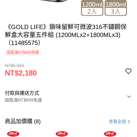
《GOLD LIFE》鎖味留鮮可微波316不鏽鋼保
鮮盒大容量五件組 (1200MLx2+1800MLx3)
（11485575）
超取滿NT$899免運
NT$5,560
NT$2,180
付款與運送方式
超取滿NT$899免運
付款方式
信用卡一次付款
商品加價購 (8)
查看全部
信用卡分期付款