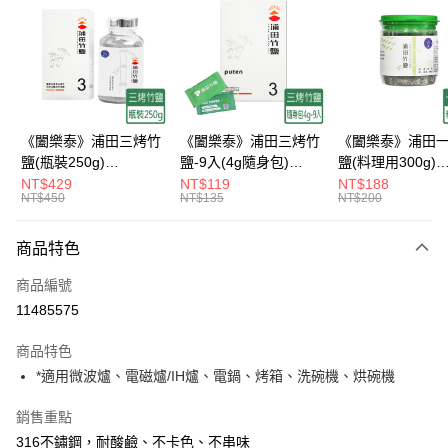
3 期 0 利率 每期
NT$726
21家銀行
合作金庫商業銀行
第一商業銀行
超商取貨付款
華南商業銀行
彰化商業銀行
LINE Pay
上海商業儲蓄銀行
台北富邦商業銀行
國泰世華商業銀行
兆豐國際商業銀行
Apple Pay
臺灣中小企業銀行
台中商業銀行
《闔樂泰》浦田三烤竹
《闔樂泰》浦田三烤竹
《闔樂泰》浦田
匯豐（台灣）商業銀行
華泰商業銀行
鹽(瓶裝250g)
鹽-9入(4g隨身包)
鹽(料理用300g)
街口支付
聯邦商業銀行
遠東國際商業銀行
(10230470)
(10230456)
(10230351)
NT$429
NT$119
NT$188
元大商業銀行
永豐商業銀行
NT$450
NT$135
NT$200
悠遊付
玉山商業銀行
星展（台灣）商業銀行
台新國際商業銀行
中國信託商業銀行
Google Pay
商品特色
台灣樂天信用卡公司
ATM付款
商品編號
11485575
貨到付款
商品特色
運送方式
*適用微波爐、電磁爐/IH爐、電鍋、烤箱、洗碗機、烘碗機
全家取貨付款
銷售重點
每筆NT$60，滿NT$899(含以上)免運費
316不鏽鋼，耐酸鹼、不卡色、不串味