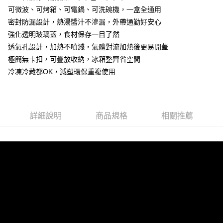
7-11取貨付款
可微波、可烤箱、可電鍋、可洗碗機，一盒全通用
每筆NT$60，滿NT$899(含以上)免運費
密封防漏設計，熱湯醬汁不滲漏，外帶通勤好安心
強化透明玻璃蓋，食材保存一目了然
貨運宅配
透氣孔設計，加熱不噴濺，氣體對流加熱後更易開蓋
每筆NT$150，滿NT$899(含以上)免運費
極簡無卡扣，可疊放收納，冰箱整齊省空間
離島/件,超另計
冷凍冷藏都OK，減塑環保重複使用
每筆NT$350
週二早上8:30前完成訂購之訂單週四自取
免運費
詳細說明
商品規格
相關推薦
貨到付款
每筆NT$150，滿NT$899(含以上)免運費