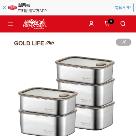
闔樂泰
開啟APP
立刻使用官方APP
0
1
/
6