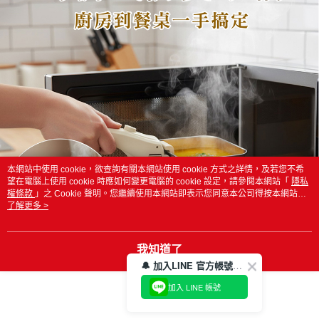
本網站中使用 cookie，欲查詢有關本網站使用 cookie 方式之詳情，及若您不希
望在電腦上使用 cookie 時應如何變更電腦的 cookie 設定，請參閱本網站「
隱私
權條款
」之 Cookie 聲明。您繼續使用本網站即表示您同意本公司得按本網站使
用條款之 Cookie 聲明使用 cookie。
了解更多 >
我知道了
🔔 加入LINE 官方帳號，領取$100折價券！
加入 LINE 帳號