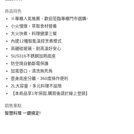
3 期 0 利率 每期
NT$993
21家銀行
商品特色
合作金庫商業銀行
第一商業銀行
LINE Pay
※專櫃人氣推薦，歡迎蒞臨專櫃門市選購￮
華南商業銀行
彰化商業銀行
小火慢燉，萃取食材營養
Apple Pay
上海商業儲蓄銀行
台北富邦商業銀行
國泰世華商業銀行
兆豐國際商業銀行
大火快煮，料理健康三餐
街口支付
臺灣中小企業銀行
台中商業銀行
內建12種智能溫控烹煮模式
匯豐（台灣）商業銀行
華泰商業銀行
高硼硅玻璃，耐高溫好安心
悠遊付
聯邦商業銀行
遠東國際商業銀行
SUS316不銹鋼加熱底座
元大商業銀行
永豐商業銀行
Google Pay
防空燒自動斷電保護
玉山商業銀行
星展（台灣）商業銀行
加寬壺口，清洗無死角
台新國際商業銀行
中國信託商業銀行
ATM付款
台灣樂天信用卡公司
壺身底座分離，360度操作便利
貨到付款
2L大容量，多元料理不設限
【本商品享1年保固,購買後請於線上登錄】
運送方式
銷售重點
貨運宅配
智慧料理 一鍵搞定!
每筆NT$150，滿NT$899(含以上)免運費
離島/件,超另計