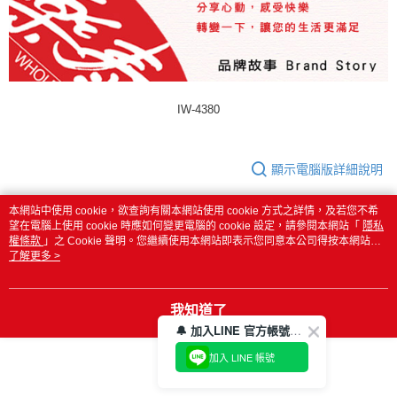
IW-4380
顯示電腦版詳細說明
本網站中使用 cookie，欲查詢有關本網站使用 cookie 方式之詳情，及若您不希
商品規格
望在電腦上使用 cookie 時應如何變更電腦的 cookie 設定，請參閱本網站「
隱私
權條款
」之 Cookie 聲明。您繼續使用本網站即表示您同意本公司得按本網站使
用條款之 Cookie 聲明使用 cookie。
了解更多 >
商品組合
【APP限定】《闔樂泰》智能元氣料理壺全
配組-2.0L(含茶網燉盅)加贈浦田三烤竹鹽-9
入(4g隨身包)( 11116083 )
我知道了
🔔 加入LINE 官方帳號，領取$100折價券！
商品貨號
養生壺：BRA 778298；配件：BRA
778328；竹鹽：HNW H00007-01
加入 LINE 帳號
材質
養生壺：高硼硅玻璃､ABS､316不銹鋼；配