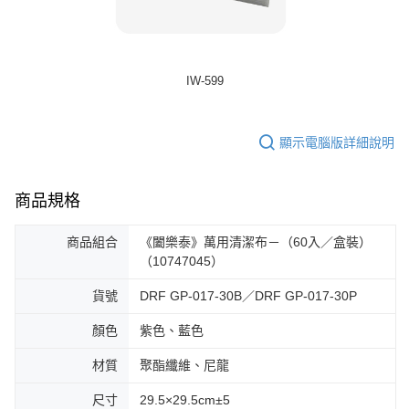
IW-599
顯示電腦版詳細說明
商品規格
商品組合
《闔樂泰》萬用清潔布－（60入／盒裝）
（10747045）
貨號
DRF GP-017-30B／DRF GP-017-30P
顏色
紫色、藍色
材質
聚酯纖維、尼龍
尺寸
29.5×29.5cm±5