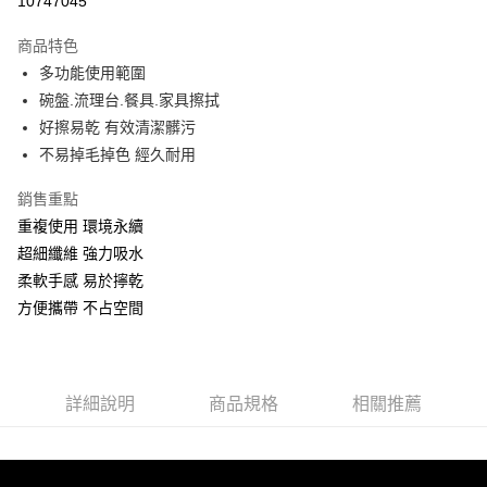
10747045
3 期 0 利率 每期
NT$296
21家銀行
商品特色
合作金庫商業銀行
第一商業銀行
超商取貨付款
多功能使用範圍
華南商業銀行
彰化商業銀行
碗盤.流理台.餐具.家具擦拭
LINE Pay
上海商業儲蓄銀行
台北富邦商業銀行
國泰世華商業銀行
兆豐國際商業銀行
好擦易乾 有效清潔髒污
Apple Pay
臺灣中小企業銀行
台中商業銀行
不易掉毛掉色 經久耐用
匯豐（台灣）商業銀行
華泰商業銀行
街口支付
聯邦商業銀行
遠東國際商業銀行
銷售重點
元大商業銀行
永豐商業銀行
悠遊付
重複使用 環境永續
玉山商業銀行
星展（台灣）商業銀行
超細纖維 強力吸水
台新國際商業銀行
中國信託商業銀行
Google Pay
柔軟手感 易於擰乾
台灣樂天信用卡公司
ATM付款
方便攜帶 不占空間
貨到付款
運送方式
詳細說明
商品規格
相關推薦
全家取貨付款
每筆NT$60，滿NT$899(含以上)免運費