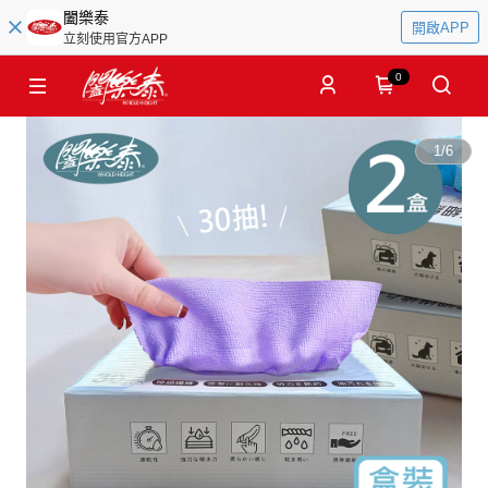
闔樂泰
開啟APP
立刻使用官方APP
0
1
/
6