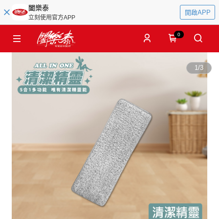
闔樂泰
開啟APP
立刻使用官方APP
0
1
/
3