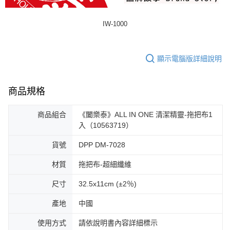
IW-1000
顯示電腦版詳細說明
商品規格
商品組合
《闔樂泰》ALL IN ONE 清潔精靈-拖把布1
入（10563719）
貨號
DPP DM-7028
材質
拖把布-超細纖維
尺寸
32.5x11cm (±2％)
產地
中國
使用方式
請依說明書內容詳細標示