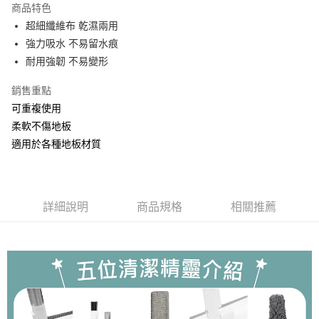
商品特色
合作金庫商業銀行
第一商業銀行
LINE Pay
超細纖維布 乾濕兩用
華南商業銀行
彰化商業銀行
強力吸水 不易留水痕
Apple Pay
上海商業儲蓄銀行
台北富邦商業銀行
國泰世華商業銀行
兆豐國際商業銀行
耐用強韌 不易變形
街口支付
臺灣中小企業銀行
台中商業銀行
銷售重點
匯豐（台灣）商業銀行
華泰商業銀行
悠遊付
聯邦商業銀行
遠東國際商業銀行
可重複使用
元大商業銀行
永豐商業銀行
Google Pay
柔軟不傷地板
玉山商業銀行
星展（台灣）商業銀行
適用於各種地板材質
台新國際商業銀行
中國信託商業銀行
ATM付款
台灣樂天信用卡公司
貨到付款
詳細說明
商品規格
相關推薦
運送方式
貨運宅配
每筆NT$150，滿NT$899(含以上)免運費
離島/件,超另計
每筆NT$350