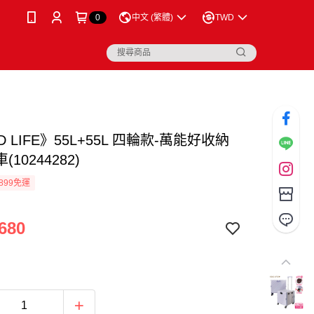
0
中文 (繁體)
TWD
D LIFE》55L+55L 四輪款-萬能好收納
10244282)
899免運
680