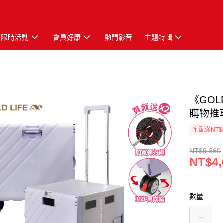
限時活動
會員好康
熱門影音
主題特輯
《GOL
購物推車(
宅配滿NT$
NT$9,360
NT$4,
數量