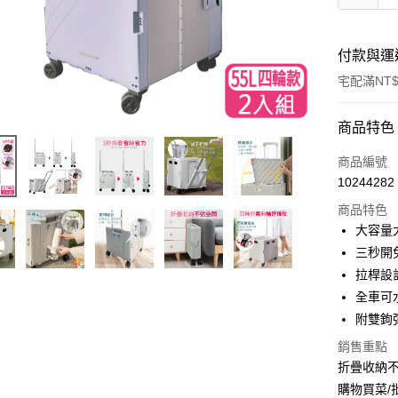
付款與運
宅配滿NT$
付款方式
商品特色
信用卡一
商品編號
10244282
信用卡分
商品特色
3 期 
大容量
合作金
三秒開
LINE Pay
華南商
拉桿設
Apple Pay
上海商
全車可
國泰世
附雙鉤
街口支付
臺灣中
匯豐（
銷售重點
悠遊付
聯邦商
折疊收納
元大商
Google Pa
購物買菜/