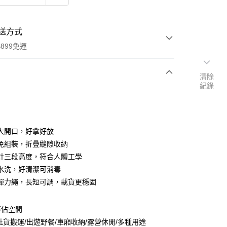
送方式
899免運
清除
紀錄
次付款
期付款
0 利率 每期
NT$1,560
21家銀行
大開口，好拿好放
庫商業銀行
第一商業銀行
免組裝，折疊縫隙收納
業銀行
彰化商業銀行
計三段高度，符合人體工學
業儲蓄銀行
台北富邦商業銀行
水洗，好清潔可消毒
華商業銀行
兆豐國際商業銀行
彈力繩，長短可調，載貨更穩固
小企業銀行
台中商業銀行
台灣）商業銀行
華泰商業銀行
業銀行
遠東國際商業銀行
不佔空間
業銀行
永豐商業銀行
y
批貨搬運/出遊野餐/車廂收納/露營休閒/多種用途