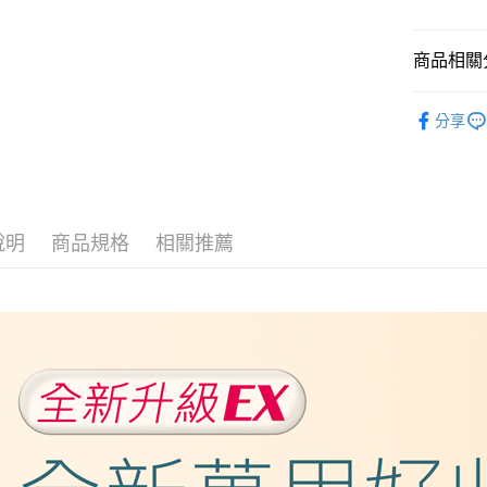
玉山商
台新國
ATM付款
台灣樂
商品相關分
貨到付款
戶外休閒
分享
運送方式
貨運宅配
每筆NT$1
說明
商品規格
相關推薦
離島/件,
每筆NT$3
貨到付款
每筆NT$1