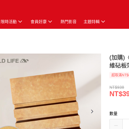
限時活動
會員好康
熱門影音
主題特輯
(加購)
維砧板架
超取滿NT$
NT$938
NT$3
數量