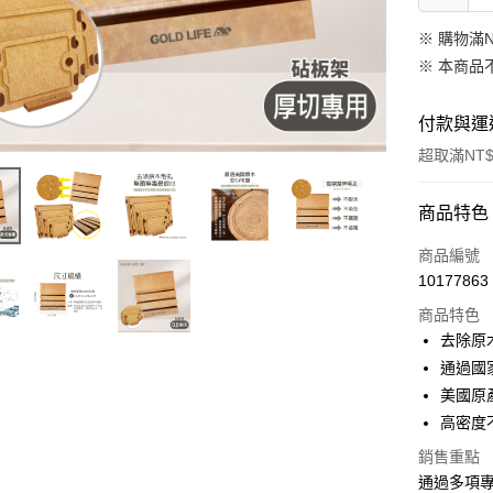
※ 購物滿
※ 本商品
付款與運
超取滿NT$
付款方式
商品特色
信用卡一
商品編號
10177863
信用卡分
商品特色
3 期 
去除原
合作金
通過國
超商取貨
華南商
美國原
LINE Pay
上海商
高密度
國泰世
Apple Pay
銷售重點
臺灣中
匯豐（
通過多項
街口支付