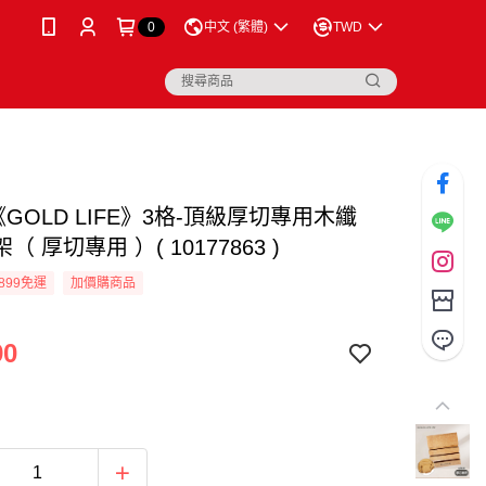
0
中文 (繁體)
TWD
《GOLD LIFE》3格-頂級厚切專用木纖
（ 厚切專用 ）( 10177863 )
899免運
加價購商品
90