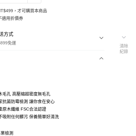
NT$499，才可購買本商品
不適用折價券
送方式
899免運
清除
紀錄
次付款
期付款
0 利率 每期
NT$130
21家銀行
木毛孔 高壓縮超密度無毛孔
庫商業銀行
第一商業銀行
家抗菌防霉檢測 讓你食在安心
付款
業銀行
彰化商業銀行
產原木纖維 FSC合法認證
業儲蓄銀行
台北富邦商業銀行
不吸附任何髒污 保養簡單好清洗
華商業銀行
兆豐國際商業銀行
小企業銀行
台中商業銀行
台灣）商業銀行
華泰商業銀行
專業檢測