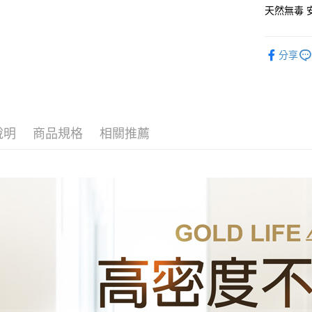
聯邦商
天然無毒 
元大商
悠遊付
玉山商
台新國
Google Pa
分享
台灣樂
ATM付款
貨到付款
說明
商品規格
相關推薦
運送方式
全家取貨
每筆NT$6
7-11取貨
每筆NT$6
貨運宅配
每筆NT$1
離島/件,