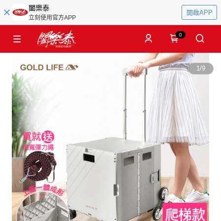
闔樂泰
開啟APP
立刻使用官方APP
0
1
/
9