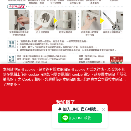
本網站中使用 cookie，欲查詢有關本網站使用 cookie 方式之詳情，及若您不希
望在電腦上使用 cookie 時應如何變更電腦的 cookie 設定，請參閱本網站「
隱私
權條款
」之 Cookie 聲明。您繼續使用本網站即表示您同意本公司得按本網站使
用條款之 Cookie 聲明使用 cookie。
了解更多 >
我知道了
🔔 加入LINE 官方帳號，領取$100折價券！
加入 LINE 帳號