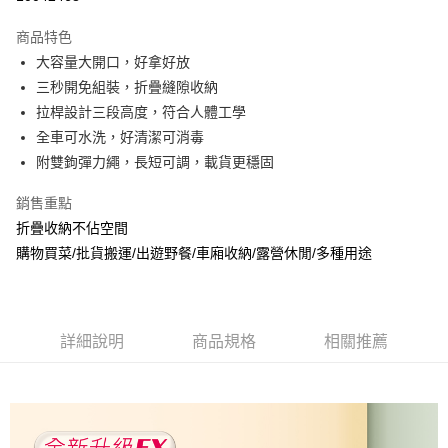
3 期 0 利率 每期
NT$893
21家銀行
商品特色
合作金庫商業銀行
第一商業銀行
LINE Pay
大容量大開口，好拿好放
華南商業銀行
彰化商業銀行
三秒開免組裝，折疊縫隙收納
Apple Pay
上海商業儲蓄銀行
台北富邦商業銀行
國泰世華商業銀行
兆豐國際商業銀行
拉桿設計三段高度，符合人體工學
街口支付
臺灣中小企業銀行
台中商業銀行
全車可水洗，好清潔可消毒
匯豐（台灣）商業銀行
華泰商業銀行
附雙鉤彈力繩，長短可調，載貨更穩固
悠遊付
聯邦商業銀行
遠東國際商業銀行
元大商業銀行
永豐商業銀行
Google Pay
銷售重點
玉山商業銀行
星展（台灣）商業銀行
折疊收納不佔空間
台新國際商業銀行
中國信託商業銀行
ATM付款
購物買菜/批貨搬運/出遊野餐/車廂收納/露營休閒/多種用途
台灣樂天信用卡公司
貨到付款
運送方式
詳細說明
商品規格
相關推薦
貨運宅配
每筆NT$150，滿NT$899(含以上)免運費
離島/件,超另計