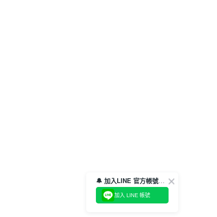
🔔 加入LINE 官方帳號，領取$100折價券！
加入 LINE 帳號